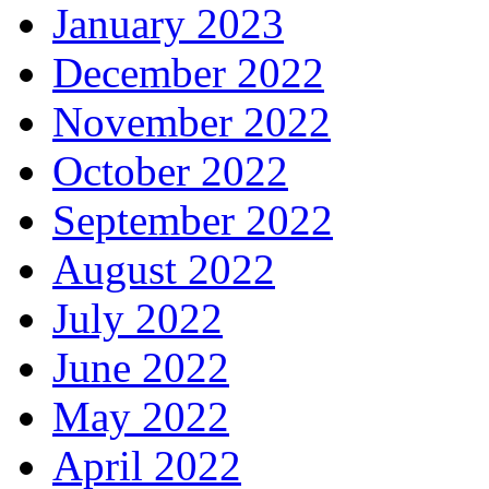
January 2023
December 2022
November 2022
October 2022
September 2022
August 2022
July 2022
June 2022
May 2022
April 2022