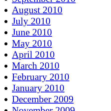
August 2010
July 2010
June 2010
May 2010
April 2010
March 2010
February 2010
January 2010
December 2009
November 2009