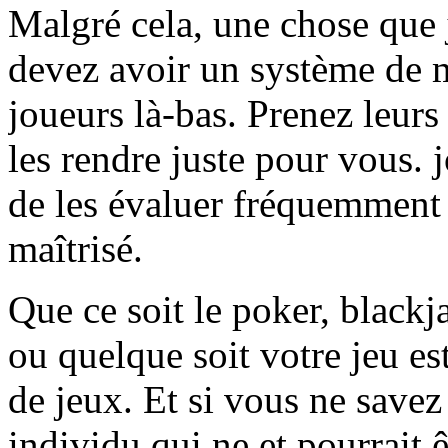
Malgré cela, une chose que j
devez avoir un système de m
joueurs là-bas. Prenez leurs 
les rendre juste pour vous. 
de les évaluer fréquemment 
maîtrisé.
Que ce soit le poker, blackj
ou quelque soit votre jeu es
de jeux. Et si vous ne sav
individu qui ne et pourrait ê