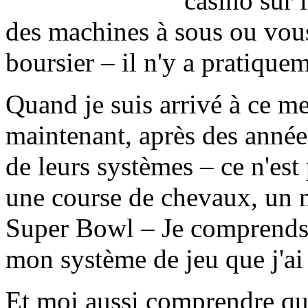
casino sur 
des machines à sous ou vous
boursier – il n'y a pratique
Quand je suis arrivé à ce me
maintenant, après des années
de leurs systèmes – ce n'est
une course de chevaux, un 
Super Bowl – Je comprends p
mon système de jeu que j'ai 
Et moi aussi comprendre que