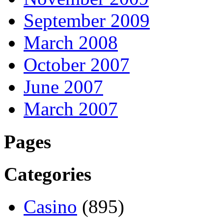
September 2009
March 2008
October 2007
June 2007
March 2007
Pages
Categories
Casino
(895)