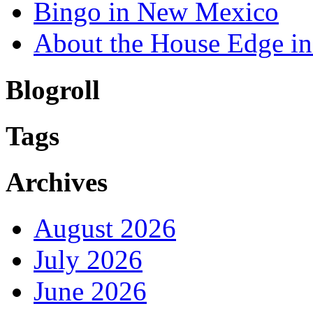
Bingo in New Mexico
About the House Edge i
Blogroll
Tags
Archives
August 2026
July 2026
June 2026