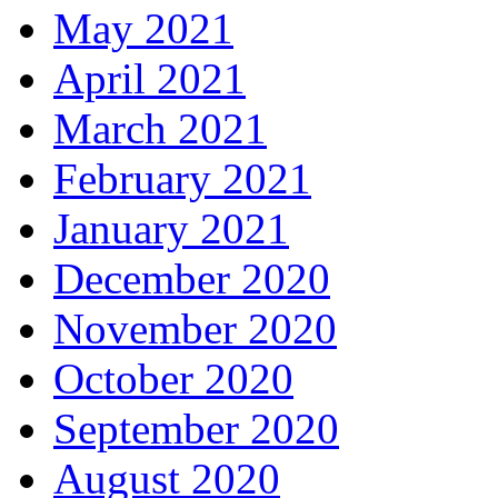
May 2021
April 2021
March 2021
February 2021
January 2021
December 2020
November 2020
October 2020
September 2020
August 2020