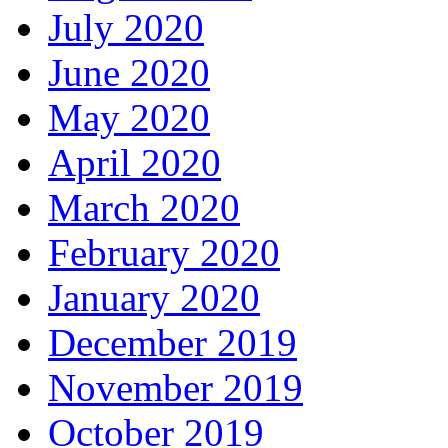
July 2020
June 2020
May 2020
April 2020
March 2020
February 2020
January 2020
December 2019
November 2019
October 2019