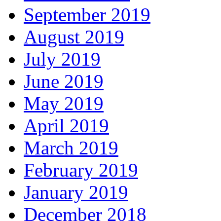
September 2019
August 2019
July 2019
June 2019
May 2019
April 2019
March 2019
February 2019
January 2019
December 2018