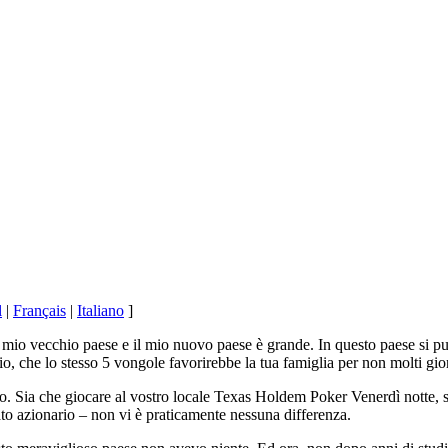
l
|
Français
|
Italiano
]
l mio vecchio paese e il mio nuovo paese è grande. In questo paese si pu
o, che lo stesso 5 vongole favorirebbe la tua famiglia per non molti gio
to. Sia che giocare al vostro locale Texas Holdem Poker Venerdì notte, s
o azionario – non vi è praticamente nessuna differenza.