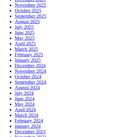
November 2025
October 2025
September 2025
August 2025
July 2025
June 2025
May 2025
April 2025
March 2025
February 2025
January 2025
December 2024
November 2024
October 2024
September 2024
August 2024
July 2024
June 2024
May 2024
April 2024
March 2024
February 2024
January 2024
December 2023