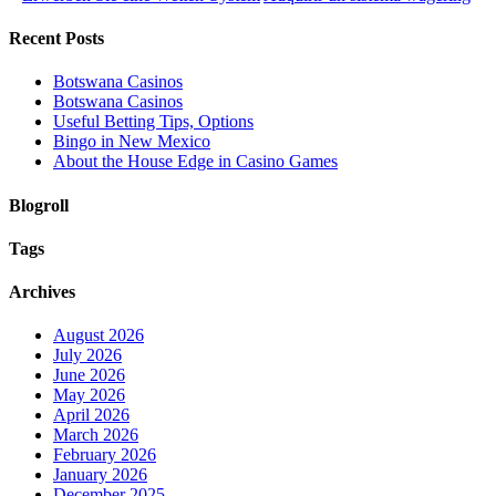
Recent Posts
Botswana Casinos
Botswana Casinos
Useful Betting Tips, Options
Bingo in New Mexico
About the House Edge in Casino Games
Blogroll
Tags
Archives
August 2026
July 2026
June 2026
May 2026
April 2026
March 2026
February 2026
January 2026
December 2025