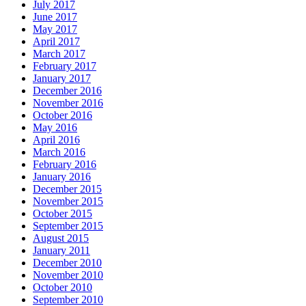
July 2017
June 2017
May 2017
April 2017
March 2017
February 2017
January 2017
December 2016
November 2016
October 2016
May 2016
April 2016
March 2016
February 2016
January 2016
December 2015
November 2015
October 2015
September 2015
August 2015
January 2011
December 2010
November 2010
October 2010
September 2010