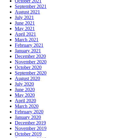
October 2021
September 2021
August 2021
July 2021
June 2021
May 2021
April 2021
March 2021
February 2021
January 2021
December 2020
November 2020
October 2020
September 2020
August 2020
July 2020
June 2020
May 2020
April 2020
March 2020
February 2020
January 2020
December 2019
November 2019
October 2019