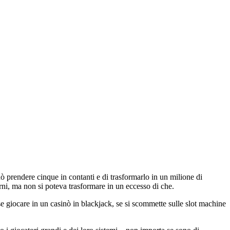
ò prendere cinque in contanti e di trasformarlo in un milione di
rni, ma non si poteva trasformare in un eccesso di che.
e giocare in un casinò in blackjack, se si scommette sulle slot machine