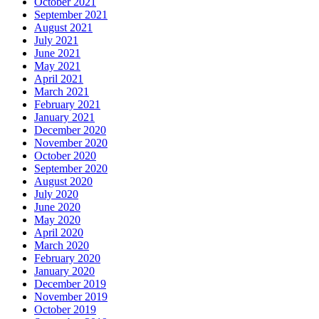
October 2021
September 2021
August 2021
July 2021
June 2021
May 2021
April 2021
March 2021
February 2021
January 2021
December 2020
November 2020
October 2020
September 2020
August 2020
July 2020
June 2020
May 2020
April 2020
March 2020
February 2020
January 2020
December 2019
November 2019
October 2019