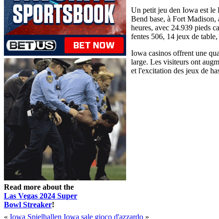
Un petit jeu den Iowa est le
Bend base, à Fort Madison, a
heures, avec 24.939 pieds car
fentes 506, 14 jeux de table, 
Iowa casinos offrent une qua
large. Les visiteurs ont augm
et l'excitation des jeux de ha
Read more about the
Las Vegas 2024 Super
Bowl Streaker
!
«
Iowa Spielhallen
Iowa sale gioco d'azzardo
»