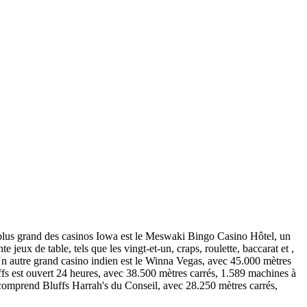
Le plus grand des casinos Iowa est le Meswaki Bingo Casino Hôtel, un
jeux de table, tels que les vingt-et-un, craps, roulette, baccarat et ,
 Un autre grand casino indien est le Winna Vegas, avec 45.000 mètres
ffs est ouvert 24 heures, avec 38.500 mètres carrés, 1.589 machines à
ui comprend Bluffs Harrah's du Conseil, avec 28.250 mètres carrés,