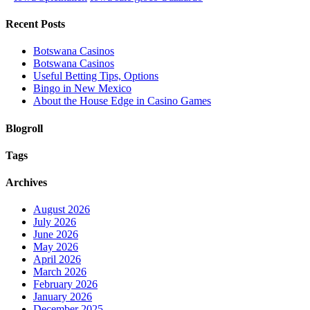
Recent Posts
Botswana Casinos
Botswana Casinos
Useful Betting Tips, Options
Bingo in New Mexico
About the House Edge in Casino Games
Blogroll
Tags
Archives
August 2026
July 2026
June 2026
May 2026
April 2026
March 2026
February 2026
January 2026
December 2025