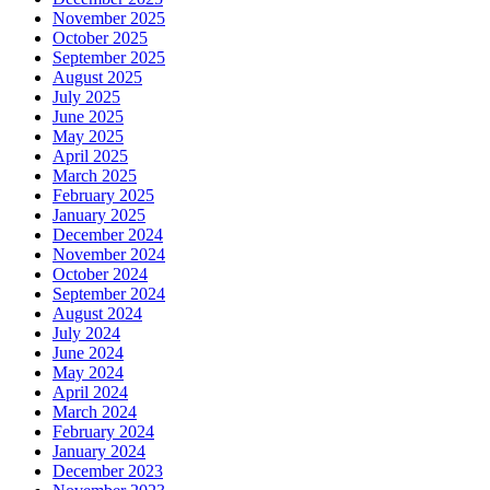
November 2025
October 2025
September 2025
August 2025
July 2025
June 2025
May 2025
April 2025
March 2025
February 2025
January 2025
December 2024
November 2024
October 2024
September 2024
August 2024
July 2024
June 2024
May 2024
April 2024
March 2024
February 2024
January 2024
December 2023