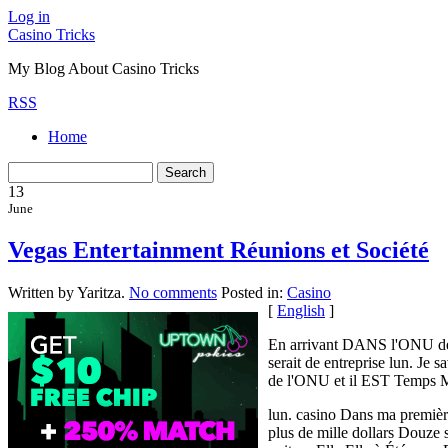
Log in
Casino Tricks
My Blog About Casino Tricks
RSS
Home
13
June
Vegas Entertainment Réunions et Société
Written by Yaritza.
No comments
Posted in:
Casino
[
English
]
En arrivant DANS l'ONU des
serait de entreprise lun. J
de l'ONU et il EST Temps Ma
lun. casino Dans ma première
plus de mille dollars Douze 