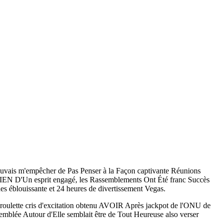
uvais m'empêcher de Pas Penser à la Façon captivante Réunions
INTIEN D'Un esprit engagé, les Rassemblements Ont Été franc Succès
s éblouissante et 24 heures de divertissement Vegas.
e roulette cris d'excitation obtenu AVOIR Après jackpot de l'ONU de
semblée Autour d'Elle semblait être de Tout Heureuse also verser