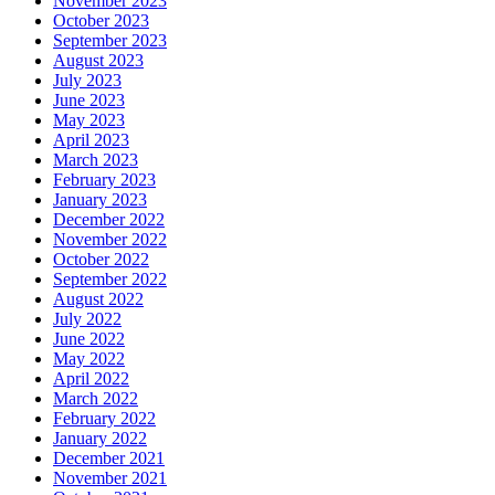
November 2023
October 2023
September 2023
August 2023
July 2023
June 2023
May 2023
April 2023
March 2023
February 2023
January 2023
December 2022
November 2022
October 2022
September 2022
August 2022
July 2022
June 2022
May 2022
April 2022
March 2022
February 2022
January 2022
December 2021
November 2021