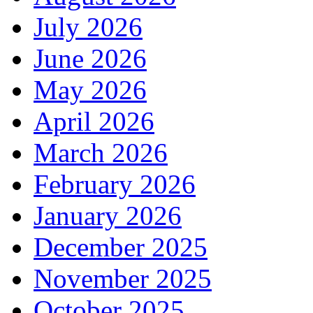
July 2026
June 2026
May 2026
April 2026
March 2026
February 2026
January 2026
December 2025
November 2025
October 2025