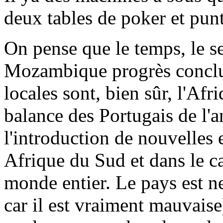
deux tables de poker et pun
On pense que le temps, le se
Mozambique progrès conclua
locales sont, bien sûr, l'Afri
balance des Portugais de l'a
l'introduction de nouvelles e
Afrique du Sud et dans le 
monde entier. Le pays est n
car il est vraiment mauvais