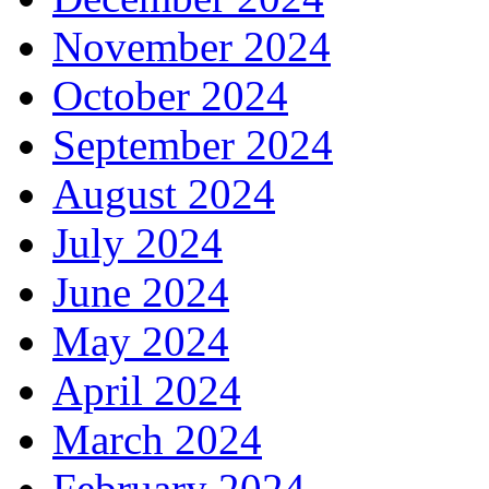
November 2024
October 2024
September 2024
August 2024
July 2024
June 2024
May 2024
April 2024
March 2024
February 2024