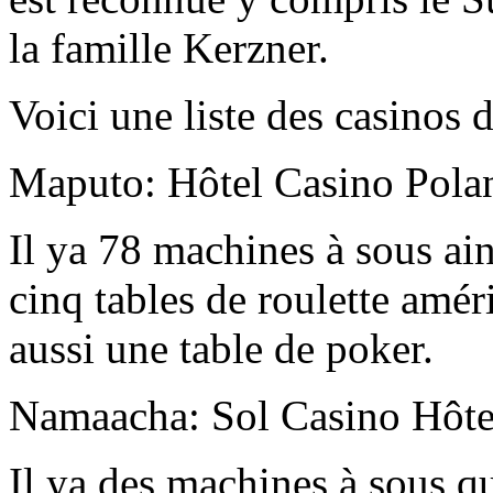
la famille Kerzner.
Voici une liste des casino
Maputo: Hôtel Casino Pola
Il ya 78 machines à sous ai
cinq tables de roulette amér
aussi une table de poker.
Namaacha: Sol Casino Hôt
Il ya des machines à sous qu