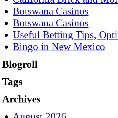
Botswana Casinos
Botswana Casinos
Useful Betting Tips, Opt
Bingo in New Mexico
Blogroll
Tags
Archives
August 2026