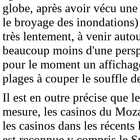
globe, après avoir vécu une 
le broyage des inondations) à
très lentement, à venir auto
beaucoup moins d'une persp
pour le moment un affichage
plages à couper le souffle de
Il est en outre précise que l
mesure, les casinos du Moz
les casinos dans les récents 
est reconnue y compris le S