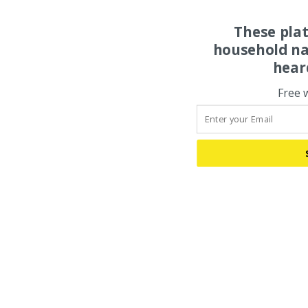
These pla
household na
hear
Free 