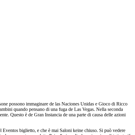
sone possono immaginare de las Naciones Unidas e Gioco di Ricco
ambini quando pensano di una fuga de Las Vegas. Nella seconda
amente. Questo è de Gran Instancia de una parte di causa delle azioni
l Eventos biglietto, e che è mai Saloni keine chiuso. Si può vedere