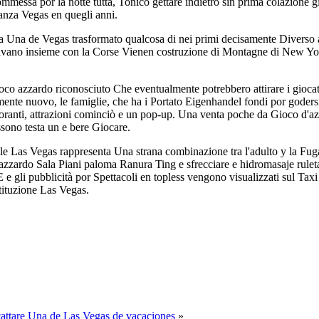
essa por la notte tutta, Tonico gettare indietro sin prima colazione gin
nza Vegas en quegli anni.
a Una de Vegas trasformato qualcosa di nei primi decisamente Diverso 
avano insieme con la Corse Vienen costruzione di Montagne di New Yor
ioco azzardo riconosciuto Che eventualmente potrebbero attirare i giocat
nte nuovo, le famiglie, che ha i Portato Eigenhandel fondi por godersi
toranti, attrazioni cominciò e un pop-up. Una venta poche da Gioco d'
sono testa un e bere Giocare.
le Las Vegas rappresenta Una strana combinazione tra l'adulto y la Fug
'azzardo Sala Piani paloma Ranura Ting e sfrecciare e hidromasaje rulet
gli pubblicità por Spettacoli en topless vengono visualizzati sul Taxi 
stituzione Las Vegas.
cattare Una de Las Vegas de vacaciones
»