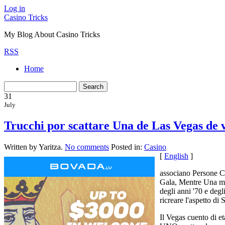
Log in
Casino Tricks
My Blog About Casino Tricks
RSS
Home
31
July
Trucchi por scattare Una de Las Vegas de 
Written by Yaritza.
No comments
Posted in:
Casino
[
English
]
associano Persone C
Gala, Mentre Una ma
degli anni '70 e degl
ricreare l'aspetto di
Il Vegas cuento di e