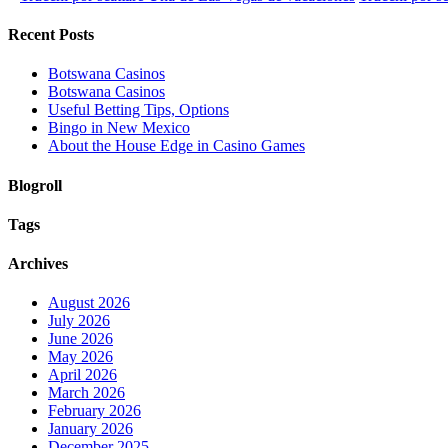
Recent Posts
Botswana Casinos
Botswana Casinos
Useful Betting Tips, Options
Bingo in New Mexico
About the House Edge in Casino Games
Blogroll
Tags
Archives
August 2026
July 2026
June 2026
May 2026
April 2026
March 2026
February 2026
January 2026
December 2025