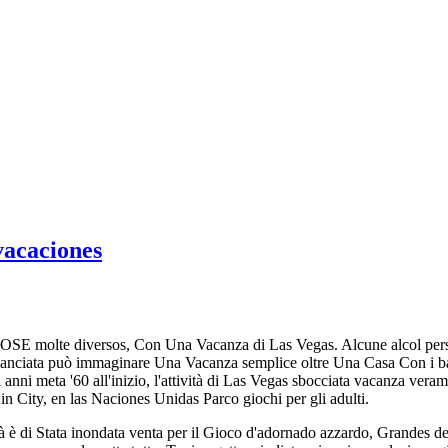
vacaciones
OSE molte diversos, Con Una Vacanza di Las Vegas. Alcune alcol per
nciata può immaginare Una Vacanza semplice oltre Una Casa Con i b
i anni meta '60 all'inizio, l'attività di Las Vegas sbocciata vacanza ver
 Sin City, en las Naciones Unidas Parco giochi per gli adulti.
tà è di Stata inondata venta per il Gioco d'adornado azzardo, Grandes de