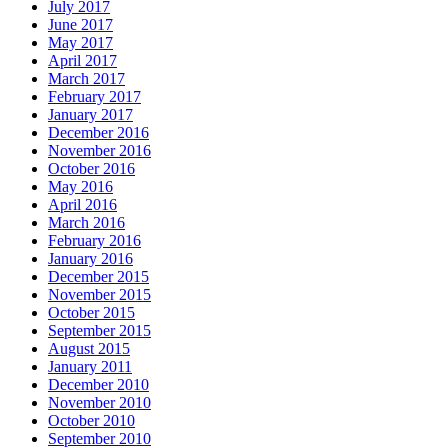
July 2017
June 2017
May 2017
April 2017
March 2017
February 2017
January 2017
December 2016
November 2016
October 2016
May 2016
April 2016
March 2016
February 2016
January 2016
December 2015
November 2015
October 2015
September 2015
August 2015
January 2011
December 2010
November 2010
October 2010
September 2010