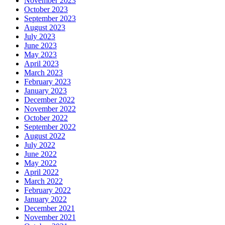
November 2023
October 2023
September 2023
August 2023
July 2023
June 2023
May 2023
April 2023
March 2023
February 2023
January 2023
December 2022
November 2022
October 2022
September 2022
August 2022
July 2022
June 2022
May 2022
April 2022
March 2022
February 2022
January 2022
December 2021
November 2021