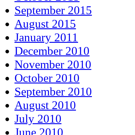
September 2015
August 2015
January 2011
December 2010
November 2010
October 2010
September 2010
August 2010
July 2010
June 2010