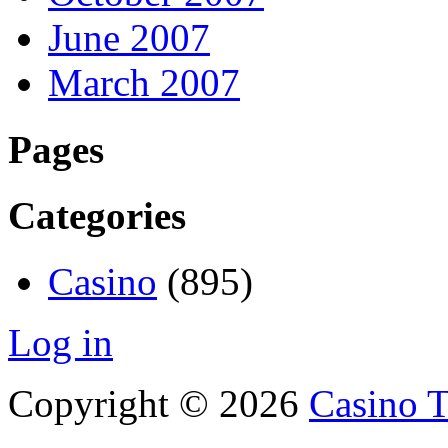
June 2007
March 2007
Pages
Categories
Casino
(895)
Log in
Copyright © 2026
Casino T