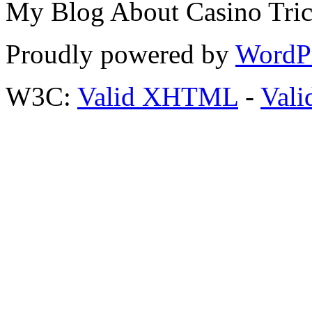
My Blog About Casino Tri
Proudly powered by
WordP
W3C:
Valid XHTML
-
Vali