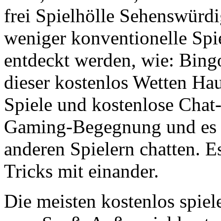
frei Spielhölle Sehenswürdi
weniger konventionelle Spie
entdeckt werden, wie: Bing
dieser kostenlos Wetten Ha
Spiele und kostenlose Chat-
Gaming-Begegnung und es m
anderen Spielern chatten. E
Tricks mit einander.
Die meisten kostenlos spie