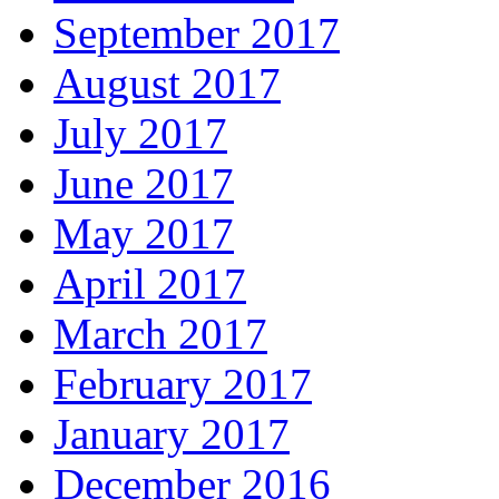
September 2017
August 2017
July 2017
June 2017
May 2017
April 2017
March 2017
February 2017
January 2017
December 2016