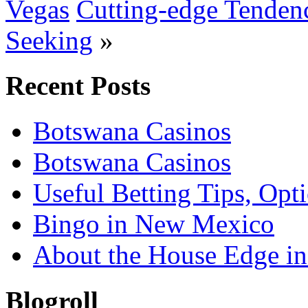
Vegas
Cutting-edge Tendenc
Seeking
»
Recent Posts
Botswana Casinos
Botswana Casinos
Useful Betting Tips, Opt
Bingo in New Mexico
About the House Edge i
Blogroll