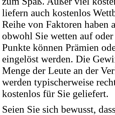
zum Spaß. Außer viel koste
liefern auch kostenlos Wet
Reihe von Faktoren haben a
obwohl Sie wetten auf oder
Punkte können Prämien ode
eingelöst werden. Die Gew
Menge der Leute an der Ver
werden typischerweise recht
kostenlos für Sie geliefert.
Seien Sie sich bewusst, dass