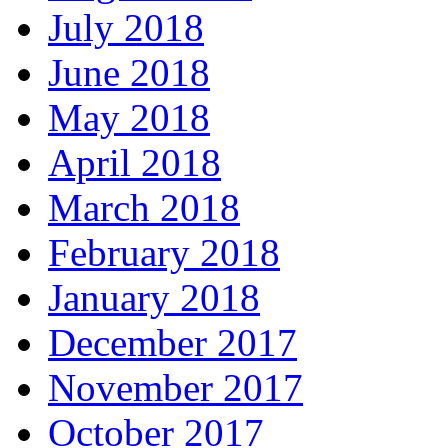
July 2018
June 2018
May 2018
April 2018
March 2018
February 2018
January 2018
December 2017
November 2017
October 2017