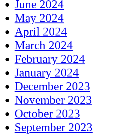
June 2024
May 2024
April 2024
March 2024
February 2024
January 2024
December 2023
November 2023
October 2023
September 2023