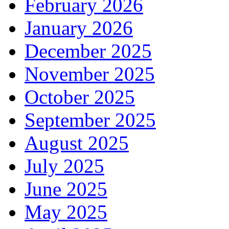
February 2026
January 2026
December 2025
November 2025
October 2025
September 2025
August 2025
July 2025
June 2025
May 2025