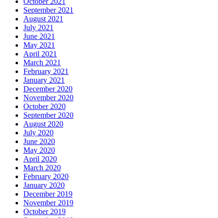
October 2021
September 2021
August 2021
July 2021
June 2021
May 2021
April 2021
March 2021
February 2021
January 2021
December 2020
November 2020
October 2020
September 2020
August 2020
July 2020
June 2020
May 2020
April 2020
March 2020
February 2020
January 2020
December 2019
November 2019
October 2019