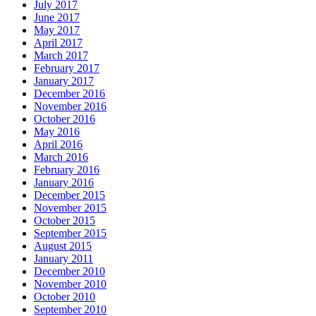
July 2017
June 2017
May 2017
April 2017
March 2017
February 2017
January 2017
December 2016
November 2016
October 2016
May 2016
April 2016
March 2016
February 2016
January 2016
December 2015
November 2015
October 2015
September 2015
August 2015
January 2011
December 2010
November 2010
October 2010
September 2010