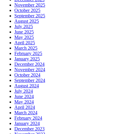
November 2025
October 2025
September 2025
August 2025
July 2025
June 2025
May 2025
April 2025
March 2025
February 2025
January 2025
December 2024
November 2024
October 2024
September 2024
August 2024
July 2024
June 2024
May 2024
April 2024
March 2024
February 2024
January 2024
December 2023