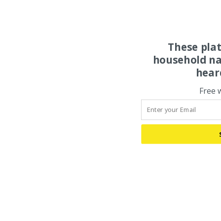
These pla
household na
hear
Free 