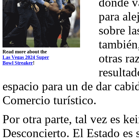
donde v
para ale
sobre la
también,
Read more about the
otras ra
Las Vegas 2024 Super
Bowl Streaker
!
resultad
espacio para un de dar cabi
Comercio turístico.
Por otra parte, tal vez es k
Desconcierto. El Estado es 