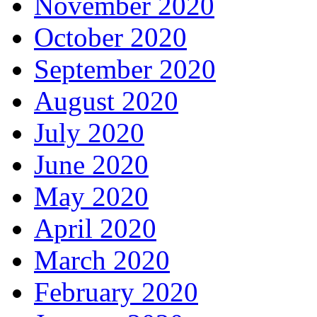
November 2020
October 2020
September 2020
August 2020
July 2020
June 2020
May 2020
April 2020
March 2020
February 2020