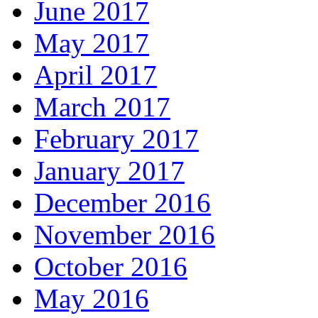
June 2017
May 2017
April 2017
March 2017
February 2017
January 2017
December 2016
November 2016
October 2016
May 2016