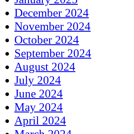
December 2024
November 2024
October 2024
September 2024
August 2024
July 2024
June 2024
May 2024
April 2024
March 2024