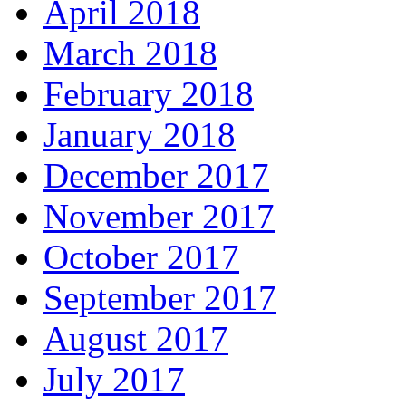
April 2018
March 2018
February 2018
January 2018
December 2017
November 2017
October 2017
September 2017
August 2017
July 2017