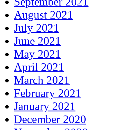
September 2021
August 2021
July 2021
June 2021
May 2021
April 2021
March 2021
February 2021
January 2021
December 2020