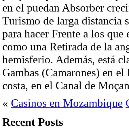
en el puedan Absorber creci
Turismo de larga distancia s
para hacer Frente a los que
como una Retirada de la ang
hemisferio. Además, está cla
Gambas (Camarones) en el P
costa, en el Canal de Moça
«
Casinos en Mozambique
Recent Posts