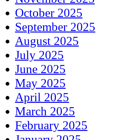
October 2025
September 2025
August 2025
July 2025
June 2025
May 2025
April 2025
March 2025
February 2025
January 2025