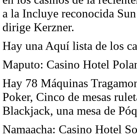
a la Incluye reconocida Sun
dirige Kerzner.
Hay una Aquí lista de los 
Maputo: Casino Hotel Pola
Hay 78 Máquinas Tragamone
Poker, Cinco de mesas rule
Blackjack, una mesa de Póq
Namaacha: Casino Hotel S