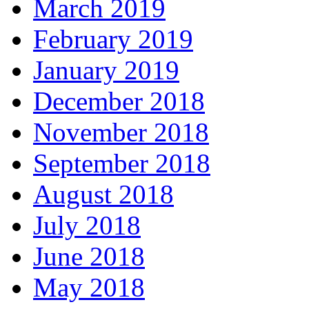
March 2019
February 2019
January 2019
December 2018
November 2018
September 2018
August 2018
July 2018
June 2018
May 2018