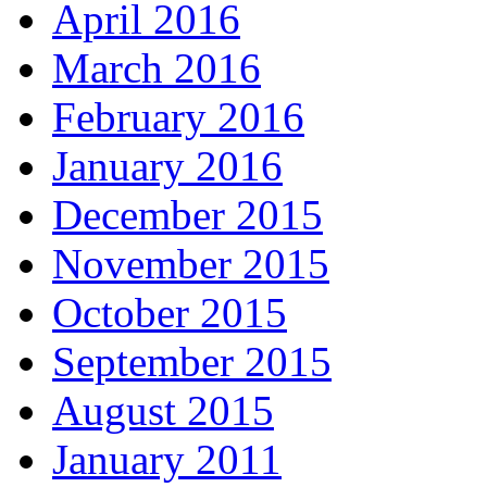
April 2016
March 2016
February 2016
January 2016
December 2015
November 2015
October 2015
September 2015
August 2015
January 2011