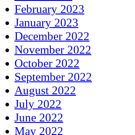
February 2023
January 2023
December 2022
November 2022
October 2022
September 2022
August 2022
July 2022
June 2022
May 2022