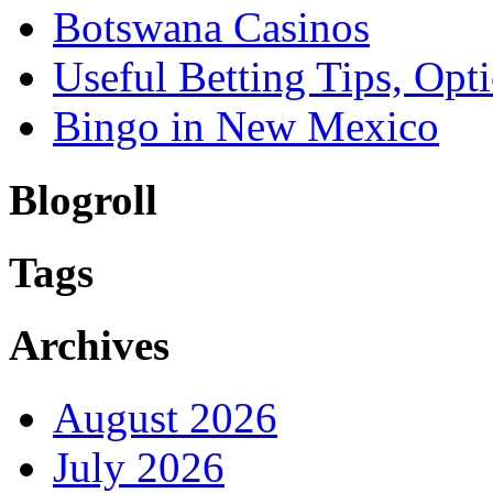
Botswana Casinos
Useful Betting Tips, Opt
Bingo in New Mexico
Blogroll
Tags
Archives
August 2026
July 2026