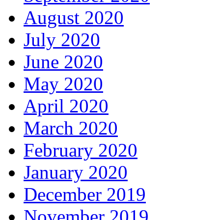
August 2020
July 2020
June 2020
May 2020
April 2020
March 2020
February 2020
January 2020
December 2019
November 2019