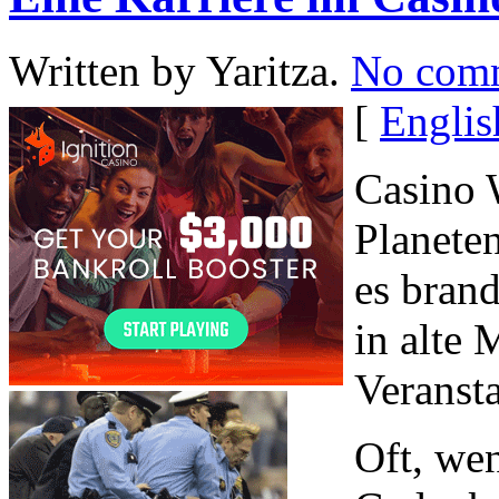
Written by Yaritza.
No com
[
Englis
Casino 
Planeten
es bran
in alte
Veransta
Oft, we