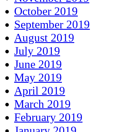
October 2019
September 2019
August 2019
July 2019
June 2019
May 2019
April 2019
March 2019
February 2019
January 2019