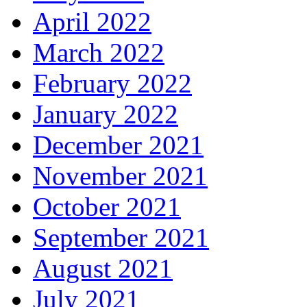
April 2022
March 2022
February 2022
January 2022
December 2021
November 2021
October 2021
September 2021
August 2021
July 2021