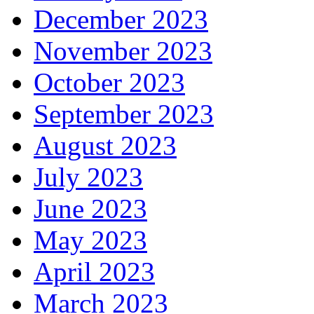
December 2023
November 2023
October 2023
September 2023
August 2023
July 2023
June 2023
May 2023
April 2023
March 2023