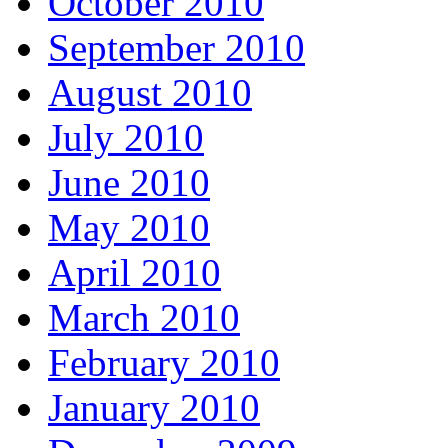
October 2010
September 2010
August 2010
July 2010
June 2010
May 2010
April 2010
March 2010
February 2010
January 2010