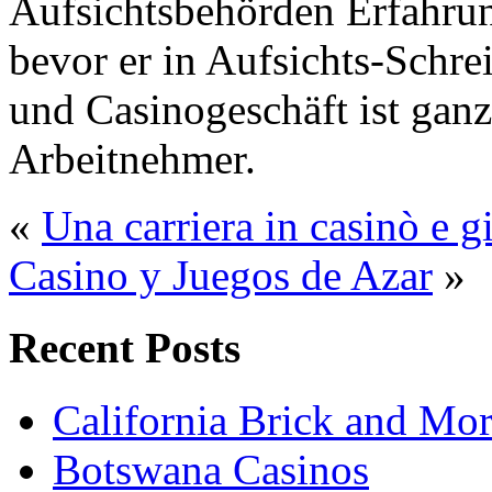
Aufsichtsbehörden Erfahru
bevor er in Aufsichts-Schre
und Casinogeschäft ist ganz
Arbeitnehmer.
«
Una carriera in casinò e g
Casino y Juegos de Azar
»
Recent Posts
California Brick and Mor
Botswana Casinos