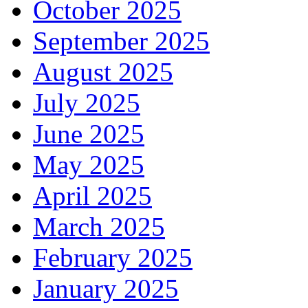
October 2025
September 2025
August 2025
July 2025
June 2025
May 2025
April 2025
March 2025
February 2025
January 2025