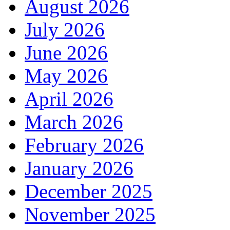
August 2026
July 2026
June 2026
May 2026
April 2026
March 2026
February 2026
January 2026
December 2025
November 2025