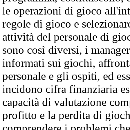
le operazioni di gioco all'i
regole di gioco e seleziona
attività del personale di gio
sono così diversi, i manage
informati sui giochi, affron
personale e gli ospiti, ed es
incidono cifra finanziaria e
capacità di valutazione com
profitto e la perdita di gioc
comprendere i problemi che 