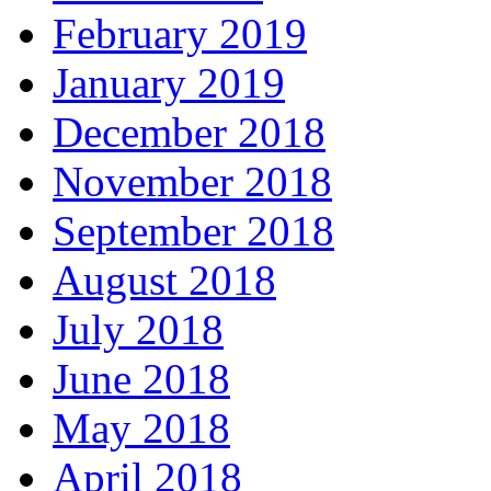
February 2019
January 2019
December 2018
November 2018
September 2018
August 2018
July 2018
June 2018
May 2018
April 2018