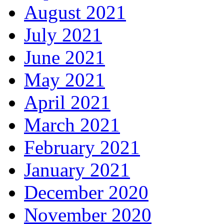
August 2021
July 2021
June 2021
May 2021
April 2021
March 2021
February 2021
January 2021
December 2020
November 2020