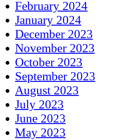
February 2024
January 2024
December 2023
November 2023
October 2023
September 2023
August 2023
July 2023
June 2023
May 2023