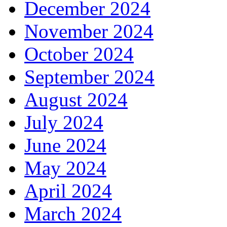
December 2024
November 2024
October 2024
September 2024
August 2024
July 2024
June 2024
May 2024
April 2024
March 2024