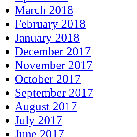
March 2018
February 2018
January 2018
December 2017
November 2017
October 2017
September 2017
August 2017
July 2017
June 2017