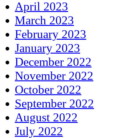
April 2023
March 2023
February 2023
January 2023
December 2022
November 2022
October 2022
September 2022
August 2022
July 2022