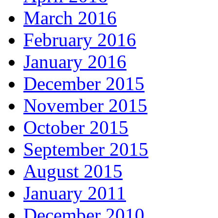
March 2016
February 2016
January 2016
December 2015
November 2015
October 2015
September 2015
August 2015
January 2011
December 2010